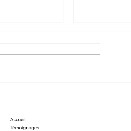
Mon pays hivernal
magnifique société
urd’hui
Accueil
Témoignages