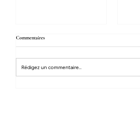
Commentaires
Rédigez un commentaire...
Papa, m’entends-tu?
Notre 
d’aujo