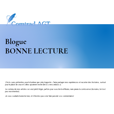
Blogue
BONNE LECTURE
J’écris sans prétention, pour le bonheur que cela m’apporte. J’aime partager mes expériences et raconter des histoires, surtout
pour le plaisir de ceux et celles qui aiment me lire (lire ici « mes ami(e)s »).
Le contenu de mes articles se veut plutôt léger, parfois pour susciter la réflexion, mais jamais la controverse (du moins, là n’est
pas mon intention).
Je vous souhaite bonne lecture, et n’hésitez pas à me faire parvenir vos commentaires!